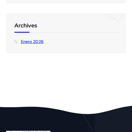
c
a
r
:
Archives
Enero 2026